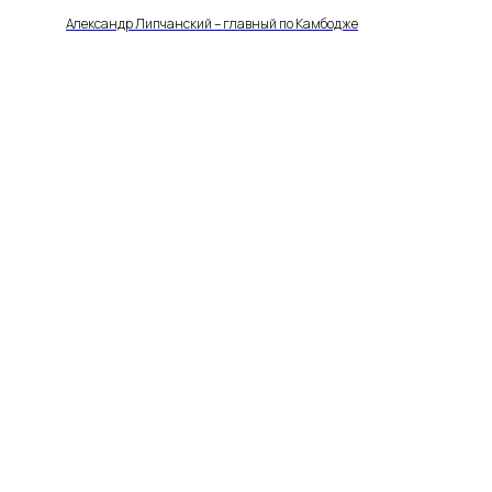
Александр Липчанский – главный по Камбодже