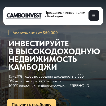
Проводник к инвестициям
CAMBOINVEST
☰
в Камбодже
Апартаменты от $50.000
ИНВЕСТИРУЙТЕ
В ВЫСОКОДОХОДНУЮ
НЕДВИЖИМОСТЬ
КАМБОДЖИ
15–20% годовых средняя доходность в $$$
0% налог на прирост капитала
100% владение недвижимостью — FREEHOLD
Получить подборку
объектов и расчёт
доходности