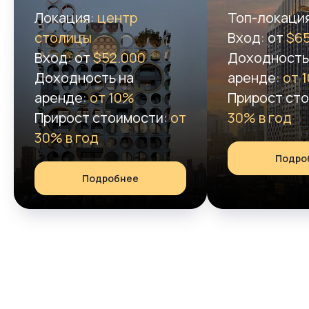
Локация:
центр
Топ-локаци
столицы
Вход: от
$65
Вход: от
$52.000
Доходность
Доходность на
аренде:
от 
аренде:
от 10%
Прирост ст
Прирост стоимости:
от
30% в год
30% в год
Подро
Подробнее