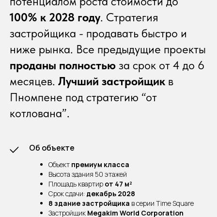
потенциалом роста стоимости до
100% к 2028 году
. Стратегия
застройщика - продавать быстро и
ниже рынка. Все предыдущие проекты
проданы полностью
за срок от 4 до 6
месяцев.
Лучший застройщик
в
Пномпене под стратегию “от
котлована”.
Об объекте
Объект
премиум класса
Высота здания 50 этажей
Площадь квартир
от 47 м²
Срок сдачи:
декабрь 2028
8 здание застройщика
в серии Time Square
Застройщик
Megakim World Corporation