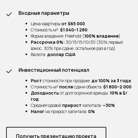
Входные параметры
Цена квартиры
от $65 000
Стоимость м²:
$1 040–1 280
Форма владения: Freehold (
100% владение
)
Рассрочка 0%:
30/15/15/10/30 (30% первый
взнос, 30% при сдаче, остальное раз в год)
Валюта:
доллар США
Инвестиционный потенциал
Рост
стоимости при продаже:
до 100% за 3 года
Стоимость м²
после
сдачи объекта:
$1 800–2 000
Доходность
от долгосрочной аренды:
10% в $/
год
Среднегодовой
прирост
капитала:
~30%
Налог
на прирост капитала:
0%
Получить презентацию проекта