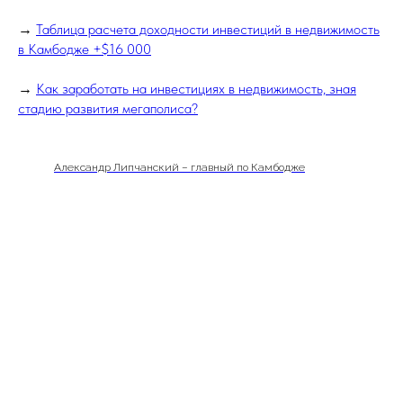
→
Таблица расчета доходности инвестиций в недвижимость
в Камбодже +$16 000
→
Как заработать на инвестициях в недвижимость, зная
стадию развития мегаполиса?
Александр Липчанский – главный по Камбодже