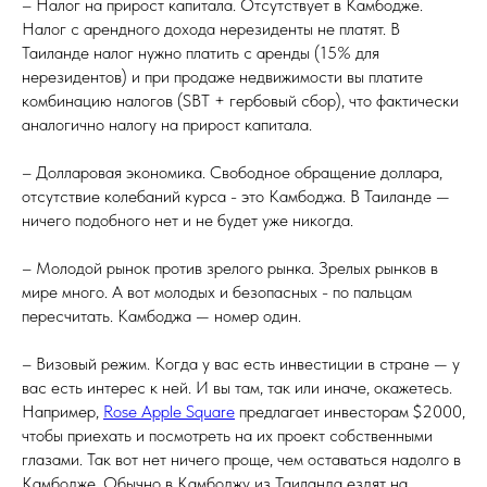
– Налог на прирост капитала. Отсутствует в Камбодже.
Налог с арендного дохода нерезиденты не платят. В
Таиланде налог нужно платить с аренды (15% для
нерезидентов) и при продаже недвижимости вы платите
комбинацию налогов (SBT + гербовый сбор), что фактически
аналогично налогу на прирост капитала.
– Долларовая экономика. Свободное обращение доллара,
отсутствие колебаний курса - это Камбоджа. В Таиланде —
ничего подобного нет и не будет уже никогда.
– Молодой рынок против зрелого рынка. Зрелых рынков в
мире много. А вот молодых и безопасных - по пальцам
пересчитать. Камбоджа — номер один.
– Визовый режим. Когда у вас есть инвестиции в стране — у
вас есть интерес к ней. И вы там, так или иначе, окажетесь.
Например,
Rose Apple Square
предлагает инвесторам $2000,
чтобы приехать и посмотреть на их проект собственными
глазами. Так вот нет ничего проще, чем оставаться надолго в
Камбодже. Обычно в Камбоджу из Таиланда ездят на