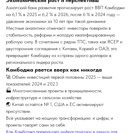
Экономический рост и перспективы
Азиатский банк развития прогнозирует рост ВВП Камбоджи
на 6,1 % в 2025 и 6,2 % в 2026, после 6 % в 2024 году —
удвоение экономики за 10 лет при такой динамике .
Местные аналитики отмечают: инвесторы поверили в
стабильность, реформы и молодую квалифицированную
рабочую силу. В сочетании с рядом ТПС, таких как RCEP и
двусторонние соглашения с Китаем, Кореей и ОАЭ, это
превращает Камбоджу из «страны одного доллара» в
регионального лидера роста.
Камбоджа рвется вверх как никогда
🚀 Объём инвестиций первой половины 2025 — выше
показателей 2024 и 2023.
🏭 Многочисленные проекты в промышленности,
инфраструктуре и сельском хозяйстве.
🌏 Китай остаётся № 1, США и ЕС активизируют
присутствие.
Всё указывает на мощную трансформацию: и цифры, и
проекты говорят сами за себя.
Как Камбоджа превращает инфраструктуру в деньги для