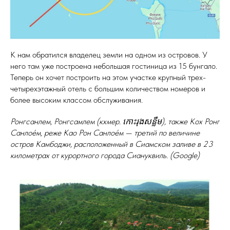
К нам обратился владелец земли на одном из островов. У
него там уже построена небольшая гостиница из 15 бунгало.
Теперь он хочет построить на этом участке крупный трех-
четырехэтажный отель с большим количеством номеров и
более высоким классом обслуживания.
Ронгсанлем, Ронгсамлем (кхмер. កោះរុងសន្លឹម), также Кох Ронг
Санлое́м, реже Као Рон Санлое́м — третий по величине
остров Камбоджи, расположенный в Сиамском заливе в 23
километрах от курортного города Сиануквиль. (Google)