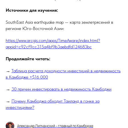
Источники для изучения:
SouthEast Asia earthquake map — карта землетрясений в
регионе Юго-Восточной Азии:
https://www.arcgis.com/apps/TimeAware/index.html?
appid=c92cf9cc315a4bf9b3aebdfd124683bc
Продолжайте читать:
→
Таблица расчета доходности инвестиций в недвижимость
в Камбодже +$16 000
→
30 причин инвестировать в недвижимость Камбоджи
→
Почему Камбоджа обходит Таиланд в гонке за
инвестициями?
Александр Липчанский – главный по Камбодже