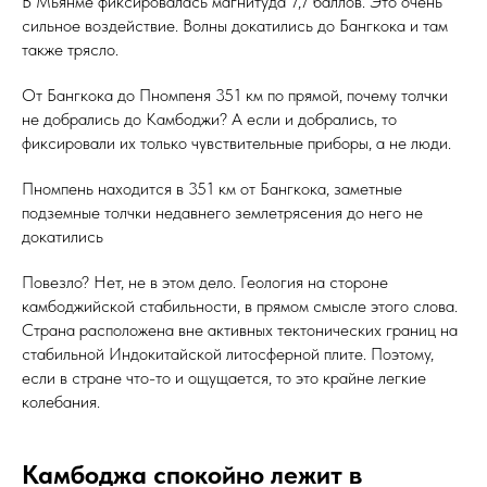
В Мьянме фиксировалась магнитуда 7,7 баллов. Это очень
сильное воздействие. Волны докатились до Бангкока и там
также трясло.
От Бангкока до Пномпеня 351 км по прямой, почему толчки
не добрались до Камбоджи? А если и добрались, то
фиксировали их только чувствительные приборы, а не люди.
Пномпень находится в 351 км от Бангкока, заметные
подземные толчки недавнего землетрясения до него не
докатились
Повезло? Нет, не в этом дело. Геология на стороне
камбоджийской стабильности, в прямом смысле этого слова.
Страна расположена вне активных тектонических границ на
стабильной Индокитайской литосферной плите. Поэтому,
если в стране что-то и ощущается, то это крайне легкие
колебания.
Камбоджа спокойно лежит в