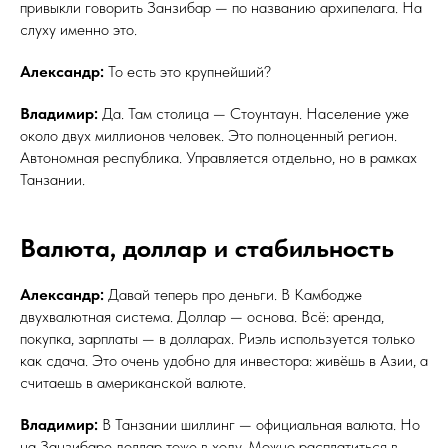
привыкли говорить Занзибар — по названию архипелага. На
слуху именно это.
Александр:
То есть это крупнейший?
Владимир:
Да. Там столица — Стоунтаун. Население уже
около двух миллионов человек. Это полноценный регион.
Автономная республика. Управляется отдельно, но в рамках
Танзании.
Валюта, доллар и стабильность
Александр:
Давай теперь про деньги. В Камбодже
двухвалютная система. Доллар — основа. Всё: аренда,
покупка, зарплаты — в долларах. Риэль используется только
как сдача. Это очень удобно для инвестора: живёшь в Азии, а
считаешь в американской валюте.
Владимир:
В Танзании шиллинг — официальная валюта. Но
на Занзибаре доллар тоже в ходу. Можно расплатиться в