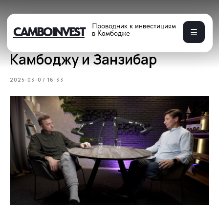
Проводник к инвестициям
CAMBOINVEST
☰
в Камбодже
Вся правда об инвестициях в
Камбоджу и Занзибар
2025-03-07 16:33