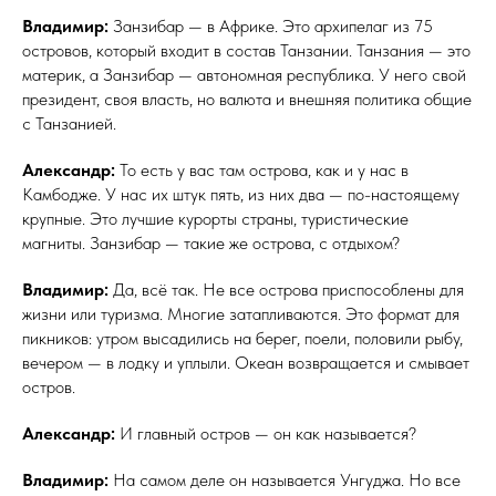
Владимир:
Занзибар — в Африке. Это архипелаг из 75
островов, который входит в состав Танзании. Танзания — это
материк, а Занзибар — автономная республика. У него свой
президент, своя власть, но валюта и внешняя политика общие
с Танзанией.
Александр:
То есть у вас там острова, как и у нас в
Камбодже. У нас их штук пять, из них два — по-настоящему
крупные. Это лучшие курорты страны, туристические
магниты. Занзибар — такие же острова, с отдыхом?
Владимир:
Да, всё так. Не все острова приспособлены для
жизни или туризма. Многие затапливаются. Это формат для
пикников: утром высадились на берег, поели, половили рыбу,
вечером — в лодку и уплыли. Океан возвращается и смывает
остров.
Александр:
И главный остров — он как называется?
Владимир:
На самом деле он называется Унгуджа. Но все