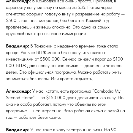
Александр:
В Камбодже всё очень просто. Прилетел, в
аэропорту получил визу на месяц за $35. Потом через
агентство оформил годовую визу и разрешение на работу —
$500 в год. Без визоранов, без беготни. Каждый год
продлеваешь и живёшь спокойно. Это одна из самых
дружелюбных стран в плане иммиграции.
Владимир:
В Танзании с недавнего времени тоже стало
проще. Раньше ВНЖ можно было получить только с
инвестициями от $500 000. Сейчас снизили порог до $100
000. ВНЖ дают сразу на всю семью — даже если четверо
детей. Это официальная программа. Можно работать, жить,
заниматься бизнесом. Или просто отдыхать.
Александр:
У нас, кстати, есть программа “Cambodia My
Second Home” — за $150 000 дают десятилетнюю визу. Но
она не особо работает, потому что объекты по этой
программе — неинтересные. Зато рабочая схема с визой на
год — работает безотказно.
Владимир:
У нас тоже в ходу электронные визы. На 90